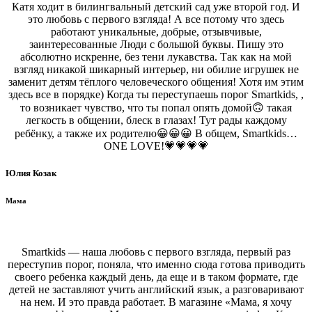
Катя ходит в билингвальный детский сад уже второй год. И
это любовь с первого взгляда! А все потому что здесь
работают уникальные, добрые, отзывчивые,
заинтересованные Люди с большой буквы. Пишу это
абсолютно искренне, без тени лукавства. Так как на мой
взгляд никакой шикарный интерьер, ни обилие игрушек не
заменит детям тёплого человеческого общения! Хотя им этим
здесь все в порядке) Когда ты переступаешь порог Smartkids, ,
то возникает чувство, что ты попал опять домой🙃 такая
легкость в общении, блеск в глазах! Тут рады каждому
ребёнку, а также их родителю😀😀😀 В общем, Smartkids…
ONE LOVE!💗💗💗💗
Юлия Козак
Мама
‌Smartkids — наша любовь с первого взгляда, первый раз
переступив порог, поняла, что именно сюда готова приводить
своего ребенка каждый день, да еще и в таком формате, где
детей не заставляют учить английский язык, а разговаривают
на нем. И это правда работает. В магазине «Мама, я хочу