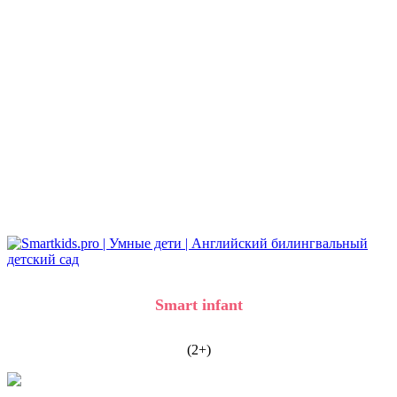
детей
Приглашаем в вечерние группы-
интенсив
детей 3+,4+,5+
Smart infant
(2+)