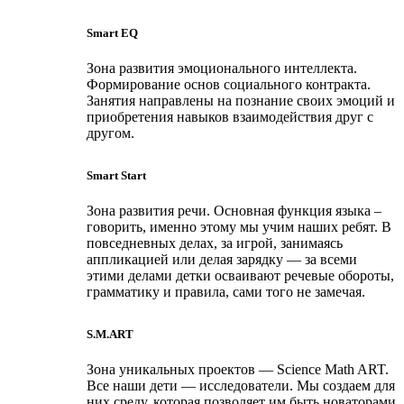
Smart EQ
Зона развития эмоционального интеллекта.
Формирование основ социального контракта.
Занятия направлены на познание своих эмоций и
приобретения навыков взаимодействия друг с
другом.
Smart Start
Зона развития речи. Основная функция языка –
говорить, именно этому мы учим наших ребят. В
повседневных делах, за игрой, занимаясь
аппликацией или делая зарядку — за всеми
этими делами детки осваивают речевые обороты,
грамматику и правила, сами того не замечая.
S.M.ART
Зона уникальных проектов — Science Math ART.
Все наши дети — исследователи. Мы создаем для
них среду, которая позволяет им быть новаторами