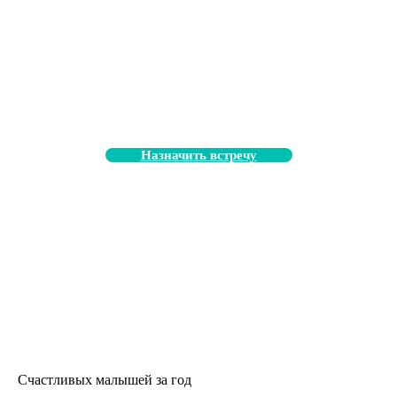
Легко! Наш администратор проведет подробную
экскурсию по нашему пространству в удобное для
Вас время.
Назначить встречу
0
Счастливых малышей за год