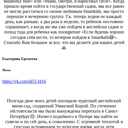
машинку blue» или «Мама, смотри, я нарисовал circle». Когда
пришло время пойти в государственный садик, мы все равно
не могли расстаться со своим любимым Smartkids, мы просто
перешли в вечернюю группу. Т.к. теперь ходим не каждый
день, как раньше, а два раза в неделю, то ребенок постоянно
спрашивает, а когда же мы уже пойдем в английски садик и
поход туда для ребенка как поощрение «Если будешь хорошо
сегодня себя вести, то вечером пойдем в Smartkids😅».
Спасибо Вам большое за все, что вы делаете для наших детей
🙏
Екатерина Еремеева
Мама
https://vk.com/id513416
Полгода двое моих детей посещали чудесный английский
мини-сад, созданный Уманской Кирой. По стечению
обстоятельств мы были вынуждены переехать в Санкт-
Петербург😔. Ничего подобного в Питере мы найти не
сумели и по сей день, к сожалению. С огромной теплотой и
грустью вспоминаем то чудесное время, когда дети