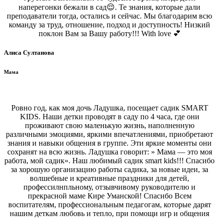
наперегонки бежали в сад😌. Те знания, которые дали
преподаватели тогда, остались и сейчас. Мы благодарим всю
команду за труд, отношение, подход и доступность! Низкий
поклон Вам за Вашу работу!!! With love 💕
Алиса Султанова
Мама
Ровно год, как моя дочь Ладушка, посещает садик SMART
KIDS. Наши детки проводят в саду по 4 часа, где они
проживают свою маленькую жизнь, наполненную
различными эмоциями, яркими впечатлениями, приобретают
знания и навыки общения в группе. Эти яркие моменты они
сохранят на всю жизнь. Ладушка говорит: » Мама — это моя
работа, мой садик». Наш любимый садик smart kids!!! Спасибо
за хорошую организацию работы садика, за новые идеи, за
волшебные и креативные праздники для детей,
профессилнпльному, отзывчивому руководителю и
прекрасной маме Кире Уманской! Спасибо Всем
воспитателям, профессиональным педагогам, которые дарят
нашим деткам любовь и тепло, при помощи игр и общения