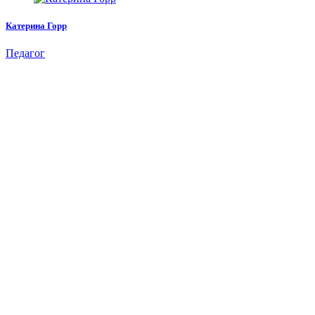
Катерина Горр
Педагог
Как больше узнать о
нашем проекте?