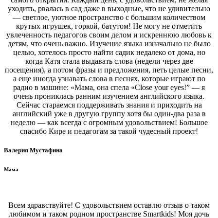
уходить, рвалась в сад даже в выходные, что не удивительно
— светлое, уютное пространство с большим количеством
крутых игрушек, горкой, батутом! Не могу не отметить
увлеченность педагогов своим делом и искреннюю любовь к
детям, что очень важно. Изучение языка изначально не было
целью, хотелось просто найти садик недалеко от дома, но
когда Катя стала выдавать слова (недели через две
посещения), а потом фразы и предложения, петь целые песни,
а еще иногда узнавать слова в песнях, которые играют по
радио в машине: «Мама, она спела «Close your eyes!” — я
очень прониклась ранним изучением английского языка.
Сейчас стараемся поддерживать знания и приходить на
английский уже в другую группу хотя бы один-два раза в
неделю — как всегда с огромным удовольствием! Большое
спасибо Кире и педагогам за такой чудесный проект!
Валерия Мустафина
Мама
Всем здравствуйте! С удовольствием оставлю отзыв о таком
любимом и таком родном пространстве Smartkids! Моя дочь