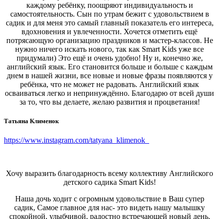
каждому ребёнку, поощряют индивидуальность и
самостоятельность. Сын по утрам бежит с удовольствием в
садик и для меня это самый главный показатель его интереса,
вдохновения и увлеченности. Хочется отметить ещё
потрясающую организацию праздников и мастер-классов. Не
нужно ничего искать нового, так как Smart Kids уже все
придумали) Это ещё и очень удобно! Ну и, конечно же,
английский язык. Его становится больше и больше с каждым
днем в нашей жизни, все новые и новые фразы появляются у
ребёнка, что не может не радовать. Английский язык
осваиваться легко и непринуждённо. Благодарю от всей души
за то, что вы делаете, желаю развития и процветания!
Татьяна Клименок
https://www.instagram.com/tatyana_klimenok_
Хочу выразить благодарность всему коллективу Английского
детского садика Smart Kids!
Наша дочь ходит с огромным удовольствие в Ваш супер
садик, Самое главное для нас- это видеть нашу малышку
спокойной, улыбчивой, радостно встречающей новый день.