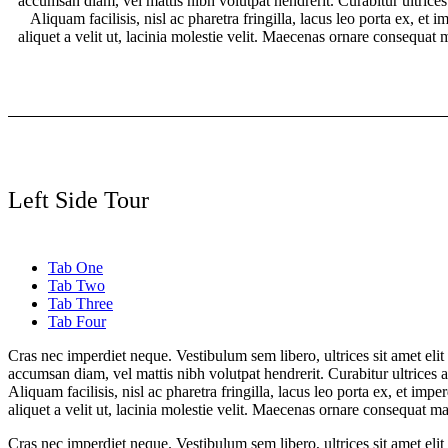
accumsan diam, vel mattis nibh volutpat hendrerit. Curabitur ultrices
Aliquam facilisis, nisl ac pharetra fringilla, lacus leo porta ex, e
aliquet a velit ut, lacinia molestie velit. Maecenas ornare conseq
Left Side Tour
Tab One
Tab Two
Tab Three
Tab Four
Cras nec imperdiet neque. Vestibulum sem libero, ultrices sit amet eli
accumsan diam, vel mattis nibh volutpat hendrerit. Curabitur ultrices a
Aliquam facilisis, nisl ac pharetra fringilla, lacus leo porta ex, et im
aliquet a velit ut, lacinia molestie velit. Maecenas ornare consequ
Cras nec imperdiet neque. Vestibulum sem libero, ultrices sit amet eli