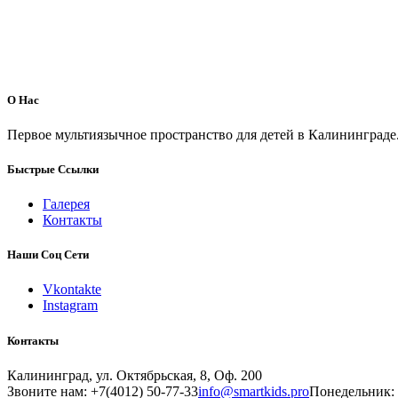
О Нас
Первое мультиязычное пространство для детей в Калининграде
Быстрые Ссылки
Галерея
Контакты
Наши Соц Сети
Vkontakte
Instagram
Контакты
Калининград, ул. Октябрьская, 8, Оф. 200
Звоните нам: +7(4012) 50-77-33
info@smartkids.pro
Понедельник: 