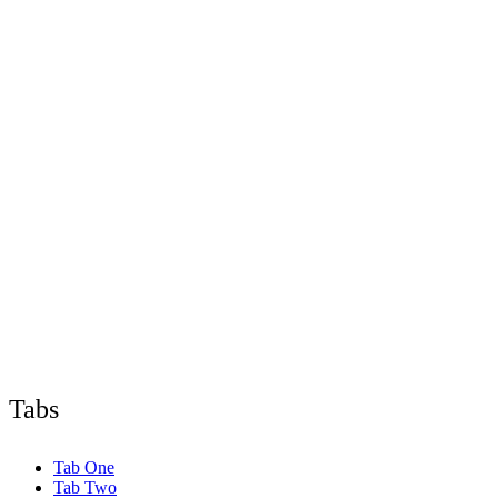
Tabs
Tab One
Tab Two